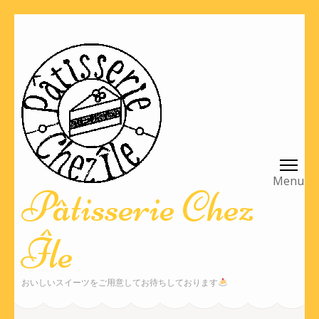
コ
ン
テ
ン
ツ
へ
ス
キ
ッ
Pâtisserie Chez
プ
(Enter
Île
を
押
す)
おいしいスイーツをご用意してお待ちしております