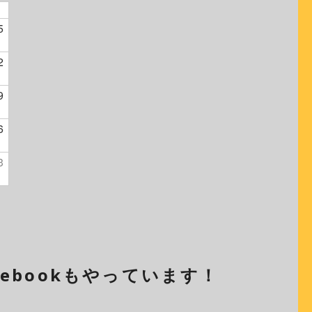
5
2
9
6
3
cebookもやっています！