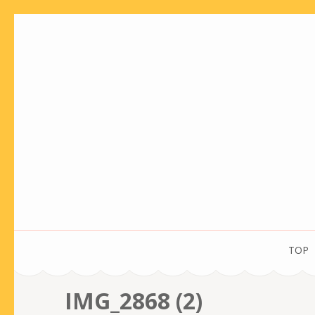
コ
ン
テ
ン
ツ
へ
ス
キ
ッ
プ
(Enter
を
TOP
押
す)
IMG_2868 (2)