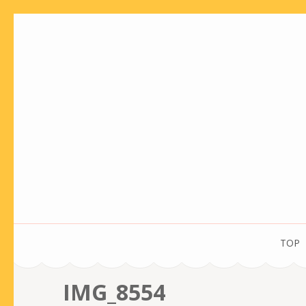
コ
ン
テ
ン
ツ
へ
ス
キ
ッ
プ
(Enter
を
TOP
押
す)
IMG_8554