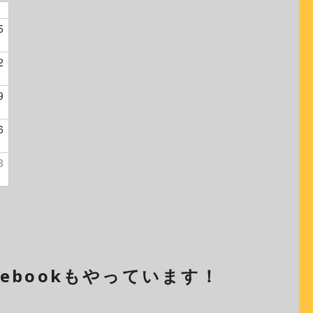
5
2
9
6
3
cebookもやっています！