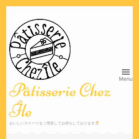
コ
ン
テ
ン
ツ
へ
ス
キ
ッ
Pâtisserie Chez
プ
(Enter
Île
を
押
す)
おいしいスイーツをご用意してお待ちしております