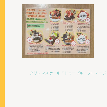
投
クリスマスケーキ「ドゥーブル・フロマージ
稿
ナ
ビ
ゲ
ー