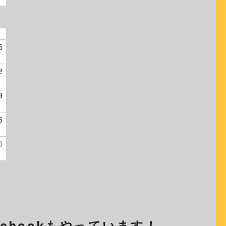
5
2
9
6
3
cebookもやっています！