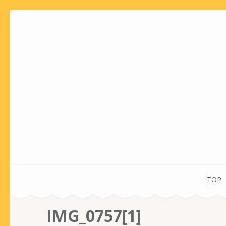
コ
ン
テ
ン
ツ
へ
ス
キ
ッ
プ
(Enter
を
TOP
押
す)
IMG_0757[1]