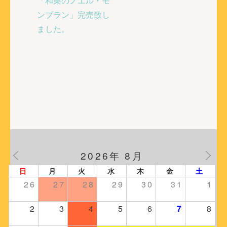
稿
「和栗のノエル・モ
ナ
ンブラン」完売致し
ビ
ました。
ゲ
ー
シ
ョ
ン
2026年 8月
日
月
火
水
木
金
土
26
27
28
29
30
31
1
2
3
4
5
6
7
8