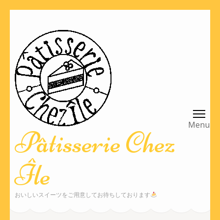
コ
ン
テ
ン
ツ
へ
ス
キ
ッ
Pâtisserie Chez
プ
(Enter
Île
を
押
す)
おいしいスイーツをご用意してお待ちしております