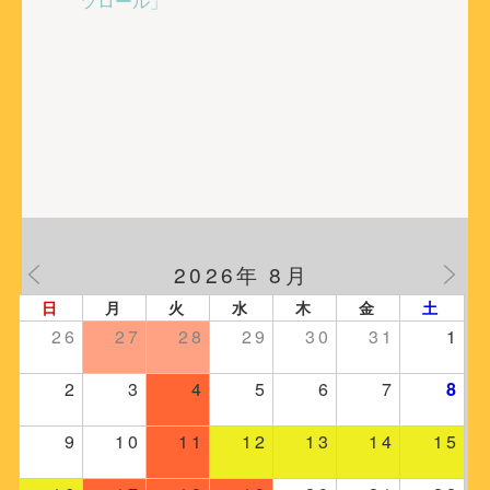
稿
ツロール」
ナ
ビ
ゲ
ー
シ
ョ
ン
2026年 8月
日
月
火
水
木
金
土
26
27
28
29
30
31
1
2
3
4
5
6
7
8
9
10
11
12
13
14
15