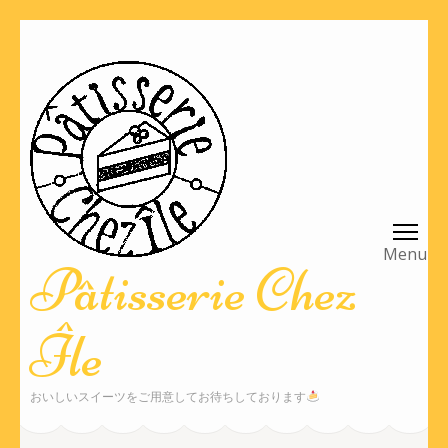
コ
ン
テ
ン
ツ
へ
ス
キ
ッ
Pâtisserie Chez
プ
(Enter
Île
を
押
す)
おいしいスイーツをご用意してお待ちしております