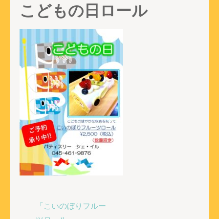
こどもの日ロール
投
「こいのぼりフルー