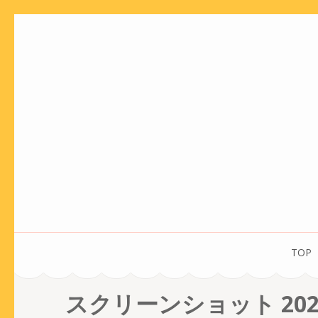
コ
ン
テ
ン
ツ
へ
ス
キ
ッ
プ
(Enter
を
TOP
押
す)
スクリーンショット 2024-07