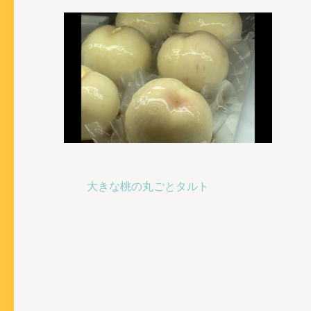
投
大きな桃の丸ごとタルト
稿
ナ
ビ
ゲ
ー
シ