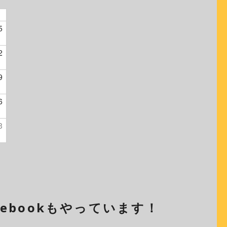
5
2
9
6
3
cebookもやっています！