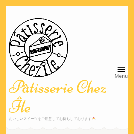
コ
ン
テ
ン
ツ
へ
ス
キ
ッ
Pâtisserie Chez
プ
(Enter
Île
を
押
す)
おいしいスイーツをご用意してお待ちしております