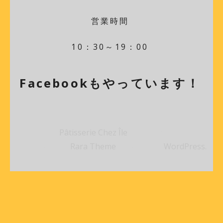
営業時間
10：30～19：00
Facebookもやっています！
© 2026年
Pâtisserie Chez Île
.
Bakes and Cakes |
Developed By
Rara Theme
Powered by
WordPress.