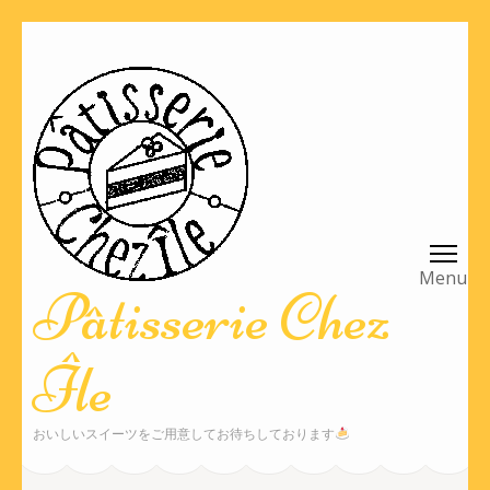
コ
ン
テ
ン
ツ
へ
ス
キ
ッ
Pâtisserie Chez
プ
(Enter
Île
を
押
す)
おいしいスイーツをご用意してお待ちしております