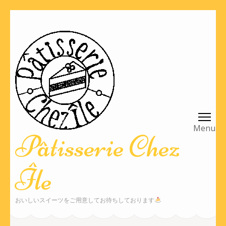
コ
ン
テ
ン
ツ
へ
ス
キ
ッ
Pâtisserie Chez
プ
(Enter
Île
を
押
す)
おいしいスイーツをご用意してお待ちしております