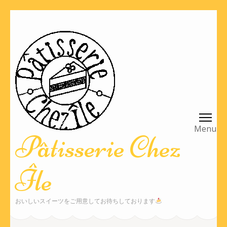
コ
ン
テ
ン
ツ
へ
ス
キ
ッ
Pâtisserie Chez
プ
(Enter
Île
を
押
す)
おいしいスイーツをご用意してお待ちしております