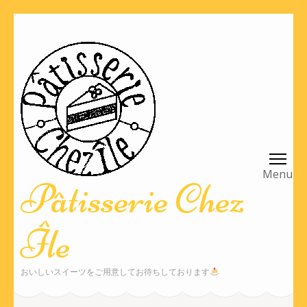
コ
ン
テ
ン
ツ
へ
ス
キ
ッ
Pâtisserie Chez
プ
(Enter
Île
を
押
す)
おいしいスイーツをご用意してお待ちしております