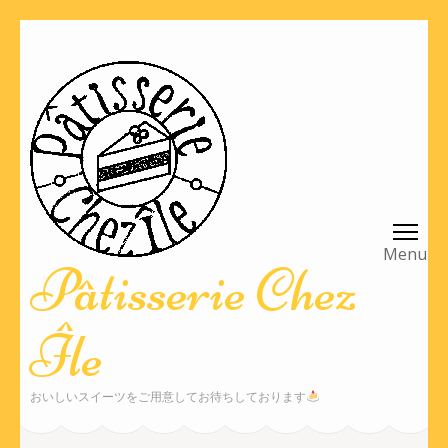
コ
ン
テ
ン
ツ
へ
ス
キ
ッ
Pâtisserie Chez
プ
(Enter
Île
を
押
す)
おいしいスイーツをご用意してお待ちしております