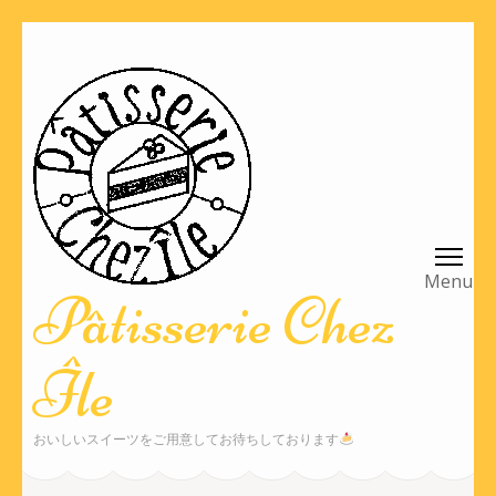
コ
ン
テ
ン
ツ
へ
ス
キ
ッ
Pâtisserie Chez
プ
(Enter
Île
を
押
す)
おいしいスイーツをご用意してお待ちしております