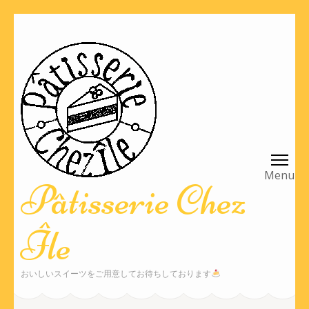
コ
ン
テ
ン
ツ
へ
ス
キ
ッ
Pâtisserie Chez
プ
(Enter
Île
を
押
す)
おいしいスイーツをご用意してお待ちしております