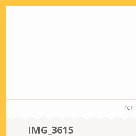
コ
ン
テ
ン
ツ
へ
ス
キ
ッ
プ
(Enter
を
TOP
押
す)
IMG_3615