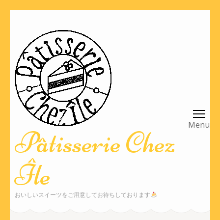
コ
ン
テ
ン
ツ
へ
ス
キ
ッ
Pâtisserie Chez
プ
(Enter
Île
を
押
す)
おいしいスイーツをご用意してお待ちしております