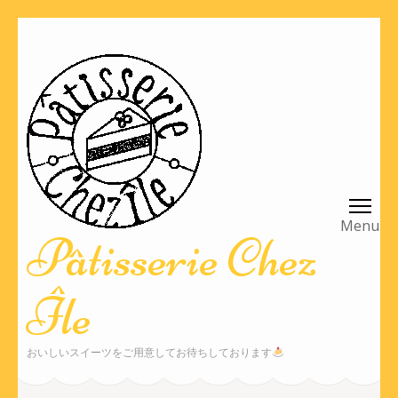
コ
ン
テ
ン
ツ
へ
ス
キ
ッ
Pâtisserie Chez
プ
(Enter
Île
を
押
す)
おいしいスイーツをご用意してお待ちしております