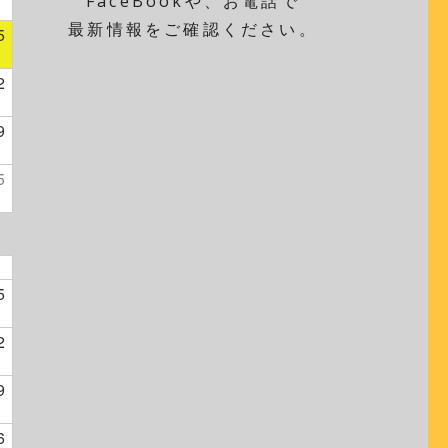
FaceBookや、お電話で
最新情報をご確認ください。
5
2
9
5
5
2
9
6