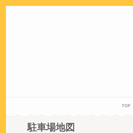
コ
ン
テ
ン
ツ
へ
ス
キ
ッ
プ
(Enter
を
TOP
押
す)
駐車場地図