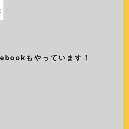
3
cebookもやっています！