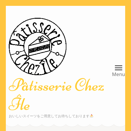
コ
ン
テ
ン
ツ
へ
ス
キ
ッ
Pâtisserie Chez
プ
(Enter
Île
を
押
す)
おいしいスイーツをご用意してお待ちしております