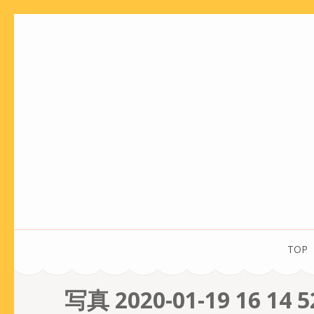
コ
ン
テ
ン
ツ
へ
ス
キ
ッ
プ
(Enter
を
TOP
押
す)
写真 2020-01-19 16 14 5