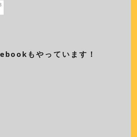
3
cebookもやっています！