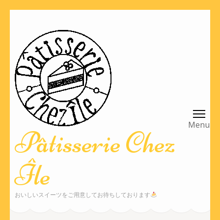
コ
ン
テ
ン
ツ
へ
ス
キ
ッ
Pâtisserie Chez
プ
(Enter
Île
を
押
す)
おいしいスイーツをご用意してお待ちしております