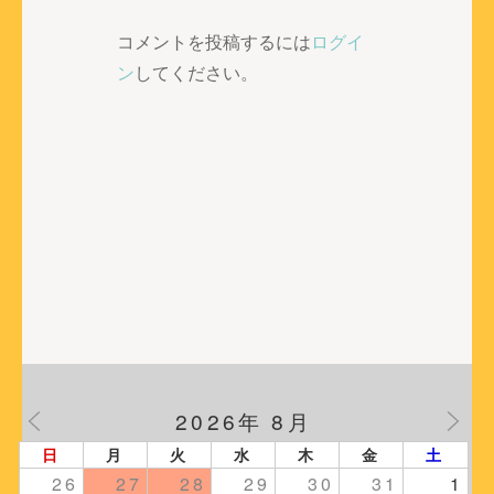
ゲ
ー
コメントを投稿するには
ログイ
シ
ン
してください。
ョ
ン
2026年 8月
日
月
火
水
木
金
土
26
27
28
29
30
31
1