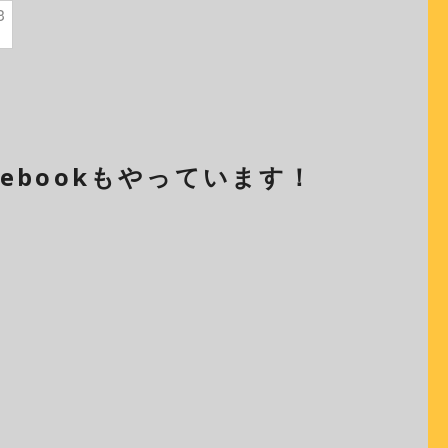
3
cebookもやっています！