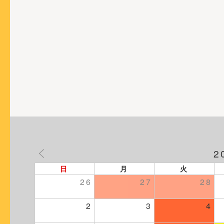
シ
ョ
ン
2
日
月
火
26
27
28
2
3
4