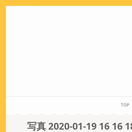
コ
ン
テ
ン
ツ
へ
ス
キ
ッ
プ
(Enter
を
TOP
押
す)
写真 2020-01-19 16 16 1