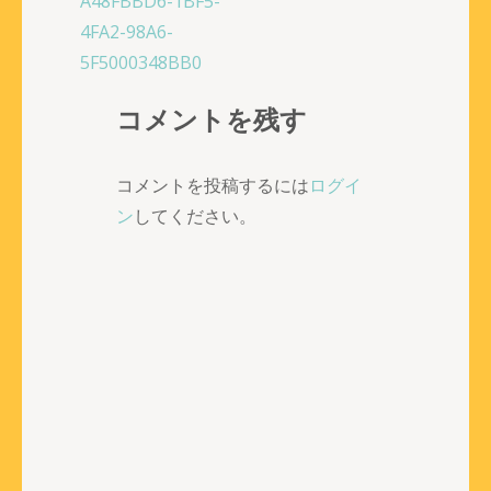
投
A48FBBD6-1BF5-
稿
4FA2-98A6-
ナ
5F5000348BB0
ビ
コメントを残す
ゲ
ー
シ
コメントを投稿するには
ログイ
ョ
ン
してください。
ン