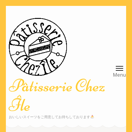
コ
ン
テ
ン
ツ
へ
ス
キ
ッ
Pâtisserie Chez
プ
(Enter
Île
を
押
す)
おいしいスイーツをご用意してお待ちしております