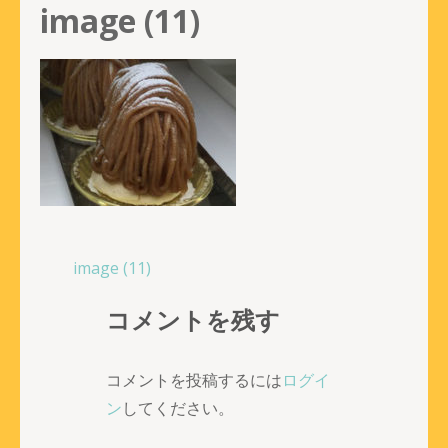
image (11)
投
image (11)
稿
コメントを残す
ナ
ビ
ゲ
コメントを投稿するには
ログイ
ー
ン
してください。
シ