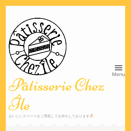
コ
ン
テ
ン
ツ
へ
ス
キ
ッ
Pâtisserie Chez
プ
(Enter
Île
を
押
す)
おいしいスイーツをご用意してお待ちしております