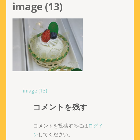
image (13)
投
image (13)
稿
コメントを残す
ナ
ビ
ゲ
コメントを投稿するには
ログイ
ー
ン
してください。