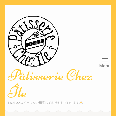
コ
ン
テ
ン
ツ
へ
ス
キ
ッ
Pâtisserie Chez
プ
(Enter
Île
を
押
す)
おいしいスイーツをご用意してお待ちしております