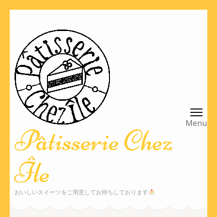
コ
ン
テ
ン
ツ
へ
ス
キ
ッ
Pâtisserie Chez
プ
(Enter
Île
を
押
す)
おいしいスイーツをご用意してお待ちしております