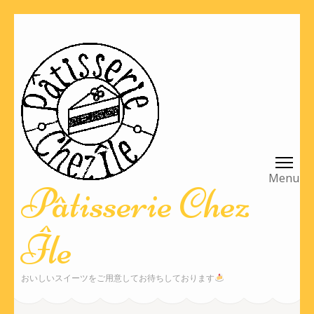
コ
ン
テ
ン
ツ
へ
ス
キ
ッ
Pâtisserie Chez
プ
(Enter
Île
を
押
す)
おいしいスイーツをご用意してお待ちしております