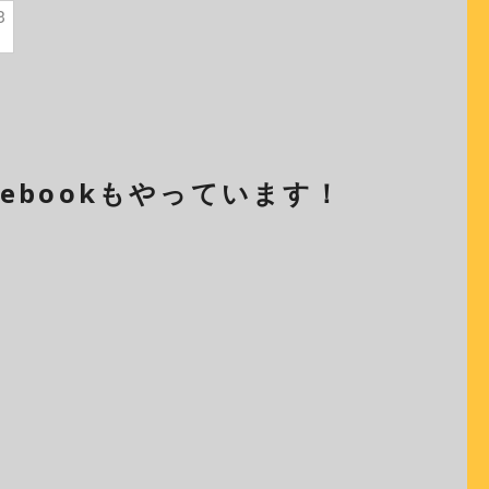
3
cebookもやっています！