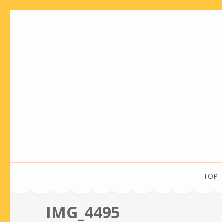
コ
ン
テ
ン
ツ
へ
ス
キ
ッ
プ
(Enter
を
TOP
押
す)
IMG_4495