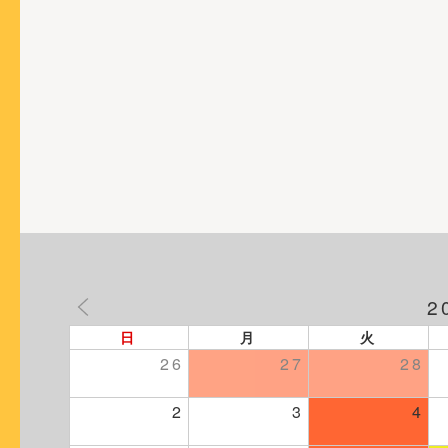
シ
ョ
ン
2
日
月
火
26
27
28
2
3
4