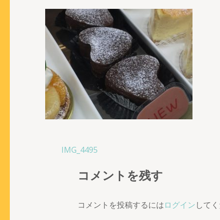
投
IMG_4495
稿
コメントを残す
ナ
ビ
ゲ
コメントを投稿するには
ログイン
してく
ー