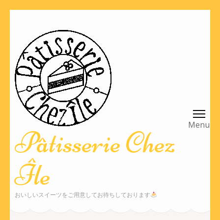
コ
ン
テ
ン
ツ
へ
ス
キ
ッ
Pâtisserie Chez
プ
(Enter
Île
を
押
す)
おいしいスイーツをご用意してお待ちしております