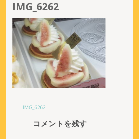
IMG_6262
投
IMG_6262
稿
コメントを残す
ナ
ビ