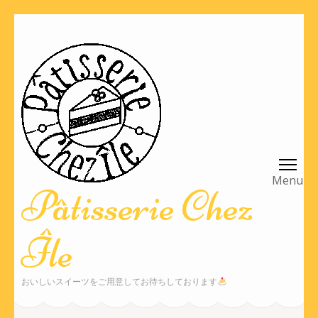
コ
ン
テ
ン
ツ
へ
ス
キ
ッ
Pâtisserie Chez
プ
(Enter
Île
を
押
す)
おいしいスイーツをご用意してお待ちしております