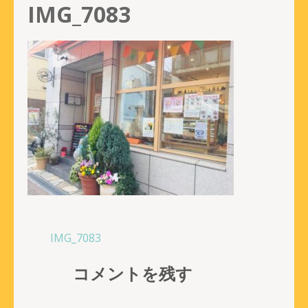
IMG_7083
投
IMG_7083
稿
コメントを残す
ナ
ビ