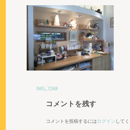
投
IMG_7268
稿
コメントを残す
ナ
ビ
ゲ
コメントを投稿するには
ログイン
してく
ー