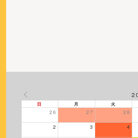
シ
ョ
ン
2
日
月
火
26
27
28
2
3
4