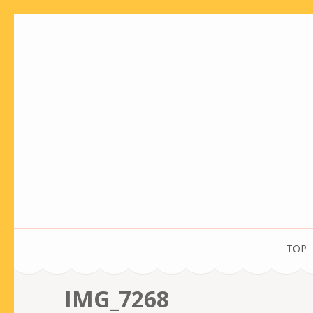
コ
ン
テ
ン
ツ
へ
ス
キ
ッ
プ
(Enter
を
TOP
押
す)
IMG_7268