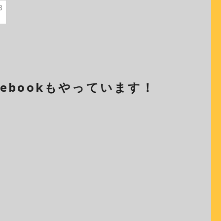
3
cebookもやっています！