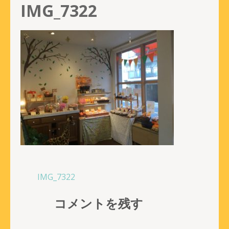
IMG_7322
投
IMG_7322
稿
コメントを残す
ナ
ビ