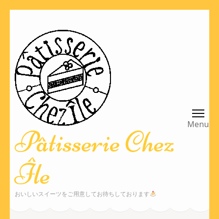
コ
ン
テ
ン
ツ
へ
ス
キ
ッ
Pâtisserie Chez
プ
(Enter
Île
を
押
す)
おいしいスイーツをご用意してお待ちしております