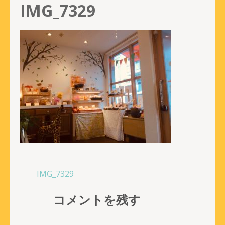
IMG_7329
投
IMG_7329
稿
コメントを残す
ナ
ビ