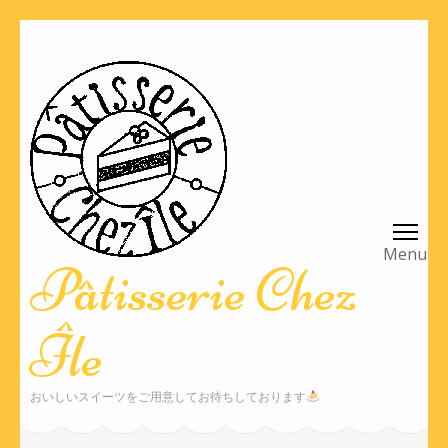
コ
ン
テ
ン
ツ
へ
ス
キ
ッ
Pâtisserie Chez
プ
(Enter
Île
を
押
す)
おいしいスイーツをご用意してお待ちしております