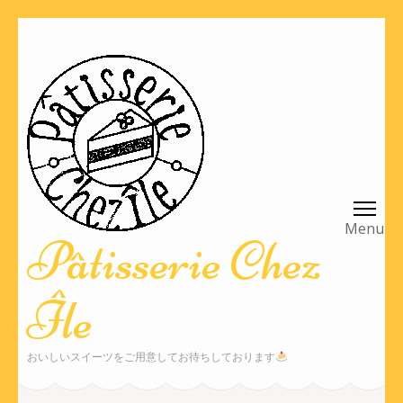
コ
ン
テ
ン
ツ
へ
ス
キ
ッ
Pâtisserie Chez
プ
(Enter
Île
を
押
す)
おいしいスイーツをご用意してお待ちしております