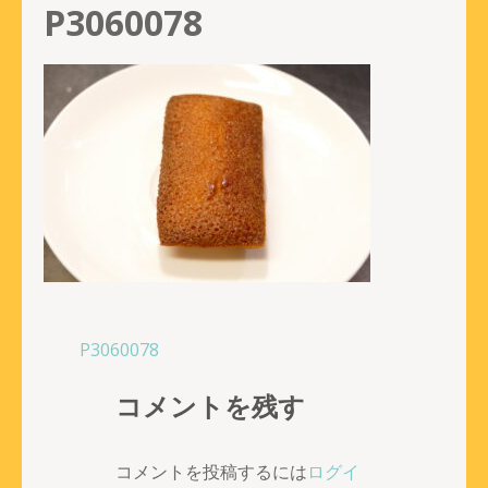
P3060078
投
P3060078
稿
コメントを残す
ナ
ビ
ゲ
コメントを投稿するには
ログイ