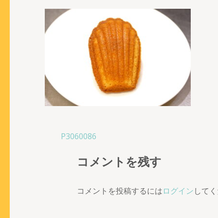
投
P3060086
稿
コメントを残す
ナ
ビ
ゲ
コメントを投稿するには
ログイン
してく
ー
シ