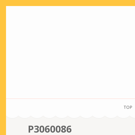
コ
ン
テ
ン
ツ
へ
ス
キ
ッ
プ
(Enter
を
TOP
押
す)
P3060086