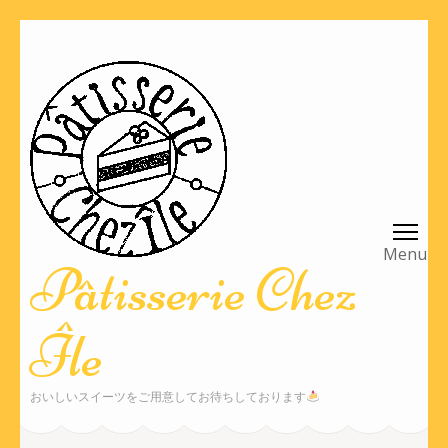
コ
ン
テ
ン
ツ
へ
ス
キ
ッ
Pâtisserie Chez
プ
(Enter
Île
を
押
す)
おいしいスイーツをご用意してお待ちしております