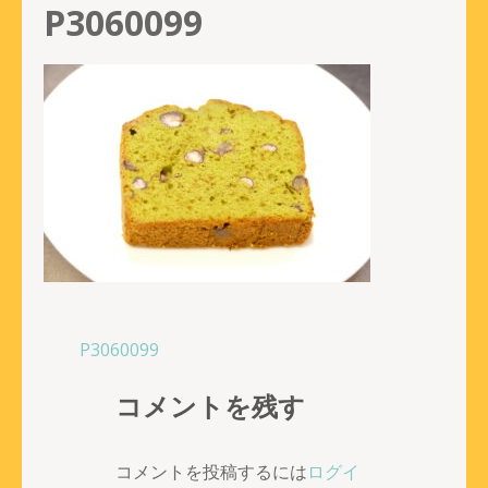
P3060099
投
P3060099
稿
コメントを残す
ナ
ビ
ゲ
コメントを投稿するには
ログイ