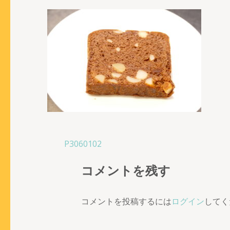
投
P3060102
稿
コメントを残す
ナ
ビ
ゲ
コメントを投稿するには
ログイン
してく
ー
シ