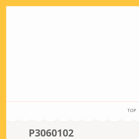
コ
ン
テ
ン
ツ
へ
ス
キ
ッ
プ
(Enter
を
TOP
押
す)
P3060102