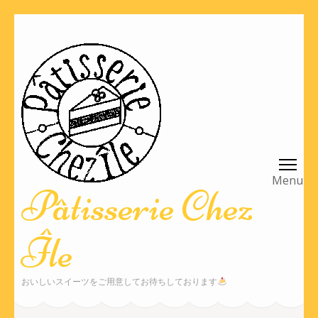
コ
ン
テ
ン
ツ
へ
ス
キ
ッ
Pâtisserie Chez
プ
(Enter
Île
を
押
す)
おいしいスイーツをご用意してお待ちしております