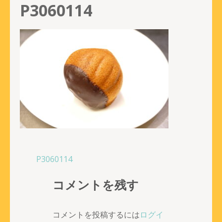
P3060114
投
P3060114
稿
コメントを残す
ナ
ビ
ゲ
コメントを投稿するには
ログイ