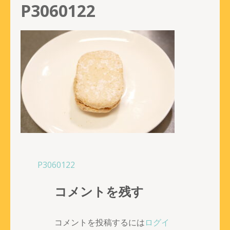
P3060122
投
P3060122
稿
コメントを残す
ナ
ビ
ゲ
コメントを投稿するには
ログイ