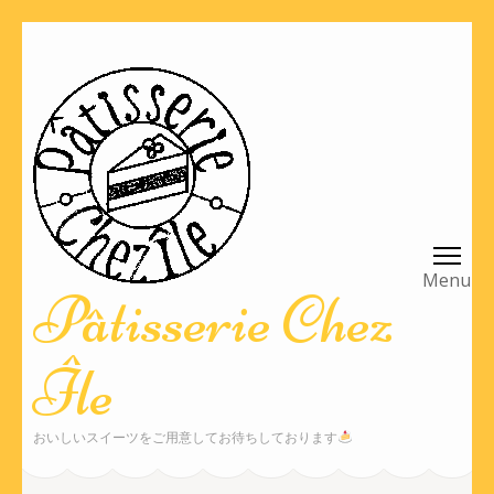
コ
ン
テ
ン
ツ
へ
ス
キ
ッ
Pâtisserie Chez
プ
(Enter
Île
を
押
す)
おいしいスイーツをご用意してお待ちしております