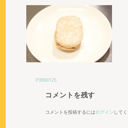
投
P3060125
稿
コメントを残す
ナ
ビ
ゲ
コメントを投稿するには
ログイン
してく
ー
シ