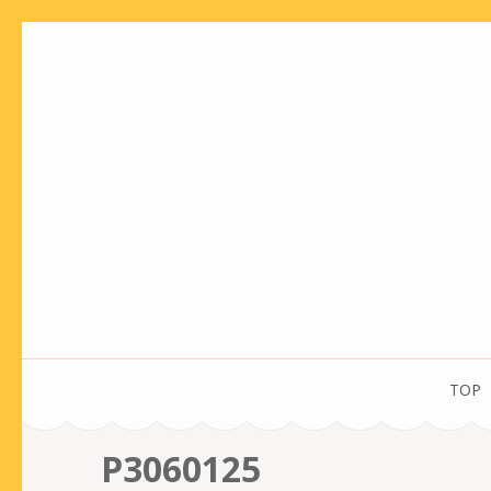
コ
ン
テ
ン
ツ
へ
ス
キ
ッ
プ
(Enter
を
TOP
押
す)
P3060125