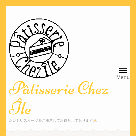
コ
ン
テ
ン
ツ
へ
ス
キ
ッ
Pâtisserie Chez
プ
(Enter
Île
を
押
す)
おいしいスイーツをご用意してお待ちしております