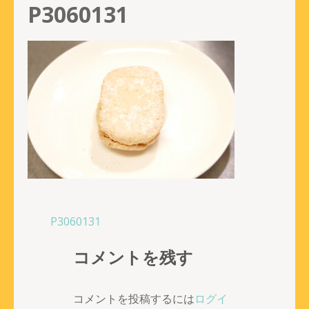
P3060131
投
P3060131
稿
コメントを残す
ナ
ビ
ゲ
コメントを投稿するには
ログイ