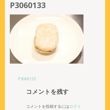
P3060133
投
P3060133
稿
コメントを残す
ナ
ビ
ゲ
コメントを投稿するには
ログイ