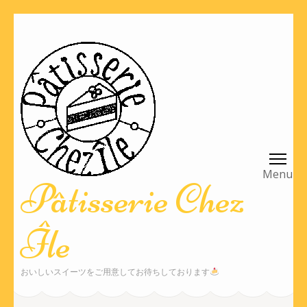
コ
ン
テ
ン
ツ
へ
ス
キ
ッ
Pâtisserie Chez
プ
(Enter
Île
を
押
す)
おいしいスイーツをご用意してお待ちしております