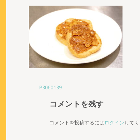
投
P3060139
稿
コメントを残す
ナ
ビ
ゲ
コメントを投稿するには
ログイン
してく
ー
シ