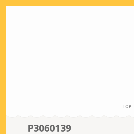
コ
ン
テ
ン
ツ
へ
ス
キ
ッ
プ
(Enter
を
TOP
押
す)
P3060139