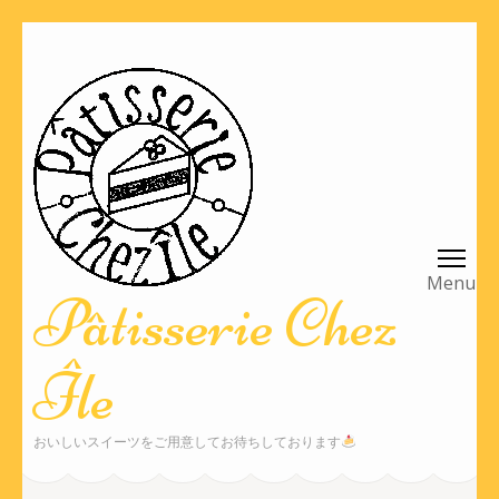
コ
ン
テ
ン
ツ
へ
ス
キ
ッ
Pâtisserie Chez
プ
(Enter
Île
を
押
す)
おいしいスイーツをご用意してお待ちしております