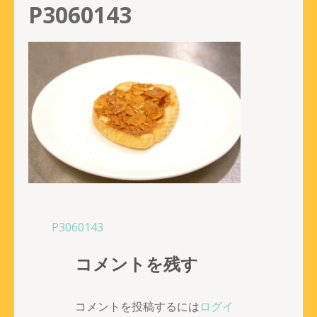
P3060143
投
P3060143
稿
コメントを残す
ナ
ビ
ゲ
コメントを投稿するには
ログイ