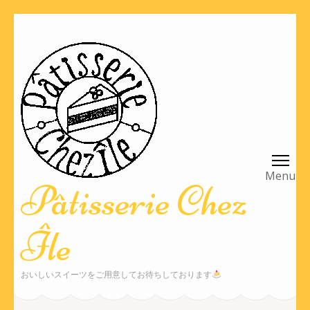
コ
ン
テ
ン
ツ
へ
ス
キ
ッ
Pâtisserie Chez
プ
(Enter
Île
を
押
す)
おいしいスイーツをご用意してお待ちしております