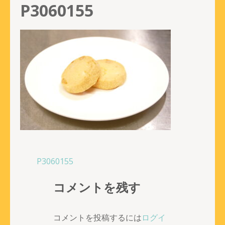
P3060155
投
P3060155
稿
コメントを残す
ナ
ビ
ゲ
コメントを投稿するには
ログイ