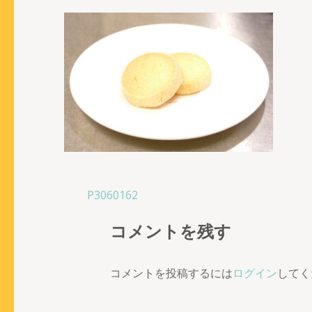
投
P3060162
稿
コメントを残す
ナ
ビ
ゲ
コメントを投稿するには
ログイン
してく
ー
シ