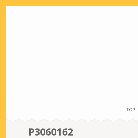
コ
ン
テ
ン
ツ
へ
ス
キ
ッ
プ
(Enter
を
TOP
押
す)
P3060162