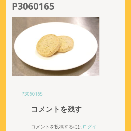
P3060165
投
P3060165
稿
コメントを残す
ナ
ビ
ゲ
コメントを投稿するには
ログイ