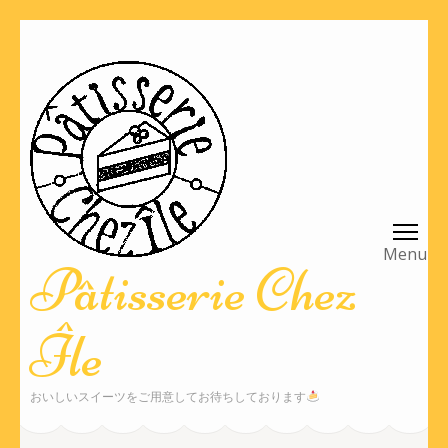
コ
ン
テ
ン
ツ
へ
ス
キ
ッ
Pâtisserie Chez
プ
(Enter
Île
を
押
す)
おいしいスイーツをご用意してお待ちしております